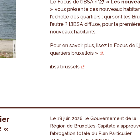
Le Focus de l’IBSA n°27
« Les nouvea
»
vous présente ces nouveaux habitant
l’échelle des quartiers : qui sont les B
l’autre ? L’IBSA diffuse, pour la premi
nouveaux habitants.
Pour en savoir plus, lisez le Focus de l’
quartiers bruxellois »
.
ibsa.brussels
ier
Le 18 juin 2026, le Gouvernement de la
Région de Bruxelles-Capitale a approuv
2 «
l’abrogation totale du Plan Particulier
s