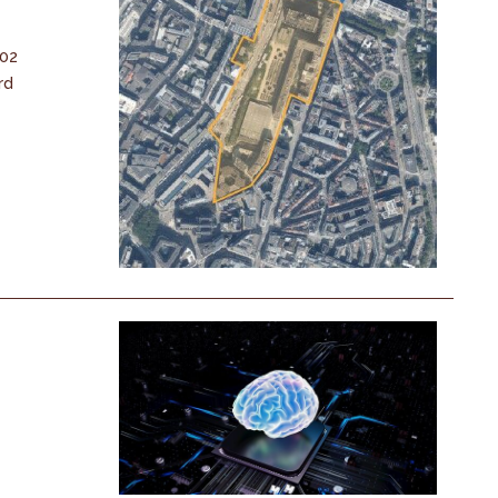
-02
rd
n