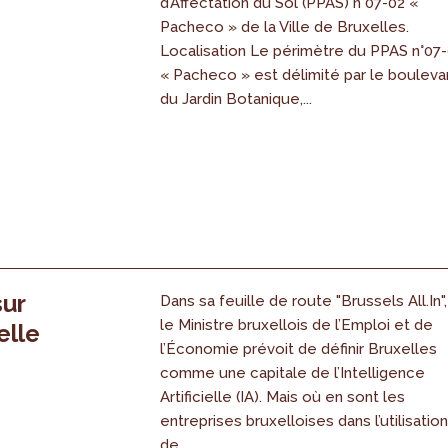
d’Affectation du Sol (PPAS) n°07-02 «
Pacheco » de la Ville de Bruxelles.
Localisation Le périmètre du PPAS n°07
« Pacheco » est délimité par le bouleva
du Jardin Botanique,...
sur
Dans sa feuille de route "Brussels All.In",
le Ministre bruxellois de l’Emploi et de
elle
l’Économie prévoit de définir Bruxelles
comme une capitale de l’Intelligence
Artificielle (IA). Mais où en sont les
entreprises bruxelloises dans l’utilisatio
de