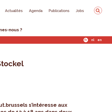
Actualités
Agenda
Publications
Jobs
mes-nous ?
fr
nl
en
Stockel
ut.brussels s’intéresse aux
nes de 12 à 18 ans dans deux