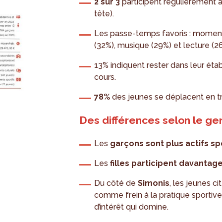
2 sur 3
participent régulièrement 
tête).
Les passe-temps favoris : moment
(32%), musique (29%) et lecture (2
13% indiquent rester dans leur éta
cours.
78%
des jeunes se déplacent en 
Des différences selon le gen
Les
garçons sont plus actifs s
Les
filles participent davantage
Du côté de
Simonis
, les jeunes 
comme frein à la pratique sportive
d’intérêt qui domine.