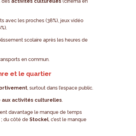
à des
activités culturelles
(cinéma en
s avec les proches (38%), jeux vidéo
6%).
blissement scolaire après les heures de
transports en commun.
re et le quartier
portivement
, surtout dans l’espace public.
 aux activités culturelles
.
citent davantage le manque de temps
 ; du côté de
Stockel
, c’est le manque