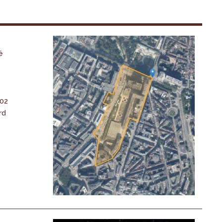
é
-02
rd