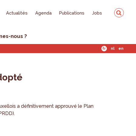
Actualités
Agenda
Publications
Jobs
mes-nous ?
fr
nl
en
dopté
uxellois a définitivement approuvé le Plan
PRDD).