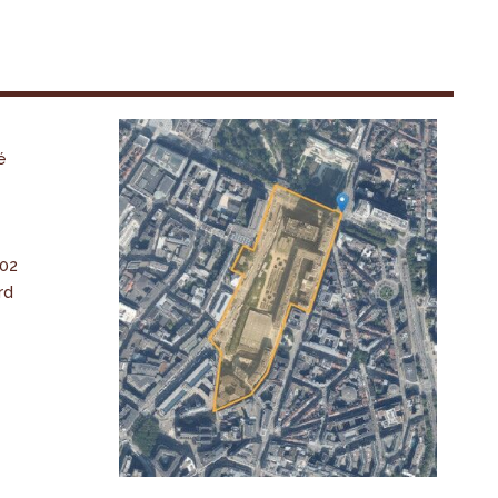
é
-02
rd