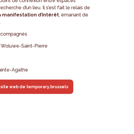
 point de connexion entre espaces
herche d’un lieu. Il s’est fait le relais de
à manifestation d’intérêt
, émanant de
.
 accompagnés
à Woluwe-Saint-Pierre
ainte-Agathe
e site web de temporary.brussels