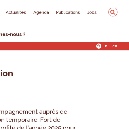
Actualités
Agenda
Publications
Jobs
mes-nous ?
fr
nl
en
tion
compagnement auprès de
n temporaire. Fort de
profité de l’année 2025 pour