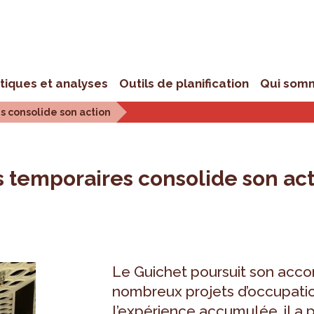
stiques et analyses
Outils de planification
Qui som
s consolide son action
 temporaires consolide son ac
Le Guichet poursuit son ac
nombreux projets d’occupatio
l’expérience accumulée, il a 