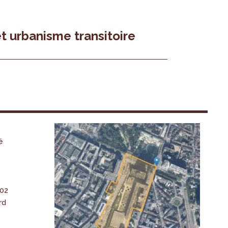
t urbanisme transitoire
é
-02
rd