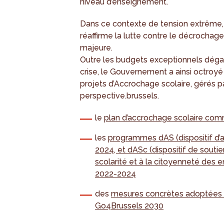
niveau d’enseignement.
Dans ce contexte de tension extrême,
réaffirme la lutte contre le décrochag
majeure.
Outre les budgets exceptionnels dégag
crise, le Gouvernement a ainsi octroy
projets d’Accrochage scolaire, gérés p
perspective.brussels.
le
plan d’accrochage scolaire com
les
programmes dAS (dispositif d’a
2024, et dASc (dispositif de sout
scolarité et à la citoyenneté des 
2022-2024
des
mesures concrètes adoptées d
Go4Brussels 2030