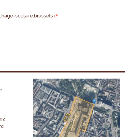
chage-scolaire.brussels
é
-02
rd