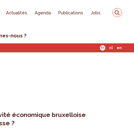
Actualités
Agenda
Publications
Jobs
mes-nous ?
fr
nl
en
ivité économique bruxelloise
esse ?