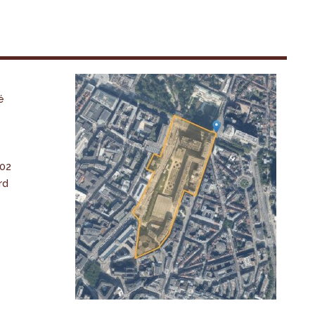
é
-02
rd