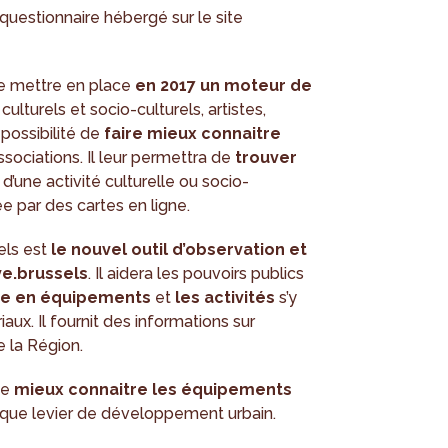
questionnaire hébergé sur le site
e mettre en place
en 2017 un moteur de
 culturels et socio-culturels, artistes,
 possibilité de
faire mieux connaitre
ssociations. Il leur permettra de
trouver
 d’une activité culturelle ou socio-
ée par des cartes en ligne.
els est
le nouvel outil d’observation et
ve.brussels
. Il aidera les pouvoirs publics
fre en équipements
et
les activités
s’y
iaux. Il fournit des informations sur
de la Région.
de
mieux connaitre les équipements
 que levier de développement urbain.