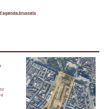
 d'agenda.brussels
é
-02
rd