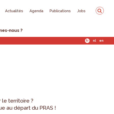
Actualités
Agenda
Publications
Jobs
mes-nous ?
fr
nl
en
r
le territoire ?
ue au départ du PRAS !