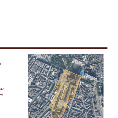
é
-02
rd