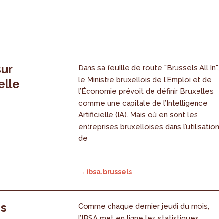
sur
Dans sa feuille de route "Brussels All.In",
le Ministre bruxellois de l’Emploi et de
elle
l’Économie prévoit de définir Bruxelles
comme une capitale de l’Intelligence
Artificielle (IA). Mais où en sont les
entreprises bruxelloises dans l’utilisatio
de
→ ibsa.brussels
es
Comme chaque dernier jeudi du mois,
l’IBSA met en ligne les statistiques