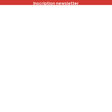
Inscription newsletter
Nos autres sites
IBSA
participation.brussels
Monitoring des Quartiers
CRD
Accrochage scolaire
sport.brussels
studyspaces.brussels
BMA