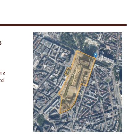
é
-02
rd