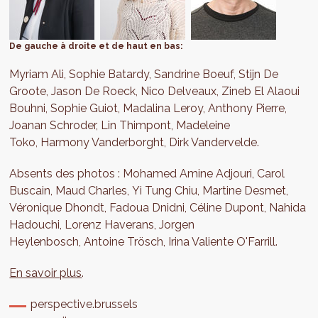
De gauche à droite et de haut en bas:
Myriam Ali, Sophie Batardy, Sandrine Boeuf, Stijn De
Groote, Jason De Roeck, Nico Delveaux, Zineb El Alaoui
Bouhni, Sophie Guiot, Madalina Leroy, Anthony Pierre,
Joanan Schroder, Lin Thimpont, Madeleine
Toko, Harmony Vanderborght, Dirk Vandervelde.
Absents des photos : Mohamed Amine Adjouri, Carol
Buscain, Maud Charles, Yi Tung Chiu, Martine Desmet,
Véronique Dhondt, Fadoua Dnidni, Céline Dupont, Nahida
Hadouchi, Lorenz Haverans, Jorgen
Heylenbosch, Antoine Trösch, Irina Valiente O'Farrill.
En savoir plus
.
perspective.brussels