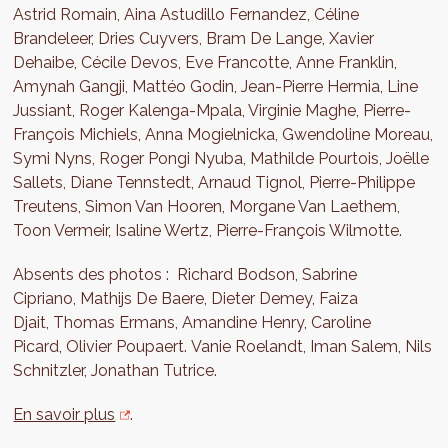
Astrid Romain, Aina Astudillo Fernandez, Céline
Brandeleer, Dries Cuyvers, Bram De Lange, Xavier
Dehaibe, Cécile Devos, Eve Francotte, Anne Franklin,
Amynah Gangji, Mattéo Godin, Jean-Pierre Hermia, Line
Jussiant, Roger Kalenga-Mpala, Virginie Maghe, Pierre-
François Michiels, Anna Mogielnicka, Gwendoline Moreau,
Symi Nyns, Roger Pongi Nyuba, Mathilde Pourtois, Joëlle
Sallets, Diane Tennstedt, Arnaud Tignol, Pierre-Philippe
Treutens, Simon Van Hooren, Morgane Van Laethem,
Toon Vermeir, Isaline Wertz, Pierre-François Wilmotte.
Absents des photos : Richard Bodson, Sabrine
Cipriano, Mathijs De Baere, Dieter Demey, Faiza
Djait, Thomas Ermans, Amandine Henry, Caroline
Picard, Olivier Poupaert. Vanie Roelandt, Iman Salem, Nils
Schnitzler, Jonathan Tutrice.
En savoir plus
.