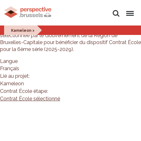
Rechercher
Menu
Le 25 janvier 2024, l'école GBS Kameleon à Anderlecht a été
Kameleon >
sélectionnée par le Gouvernement de la Région de
Bruxelles-Capitale pour bénéficier du dispositif Contrat École
pour la 6ème série (2025-2029).
Langue
Français
Lié au projet:
Kameleon
Contrat École étape:
Contrat École sélectionné