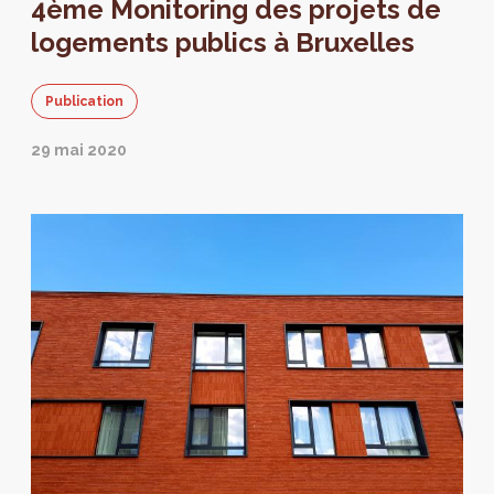
4ème Monitoring des projets de
actualisation des données en date du 1er
janvier 2021.
logements publics à Bruxelles
Publication
29 mai 2020