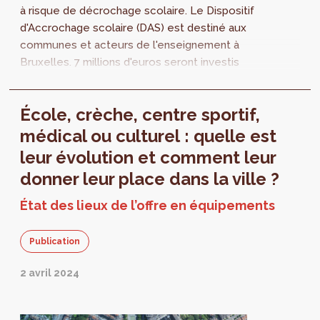
à risque de décrochage scolaire. Le Dispositif
d'Accrochage scolaire (DAS) est destiné aux
communes et acteurs de l'enseignement à
Bruxelles. 7 millions d'euros seront investis
par la Région dans des projets pour les
écoles primaires et secondaires. Découvrez
École, crèche, centre sportif,
comment y participer et introduire votre
candidature.
médical ou culturel : quelle est
leur évolution et comment leur
donner leur place dans la ville ?
État des lieux de l’offre en équipements
Publication
2 avril 2024