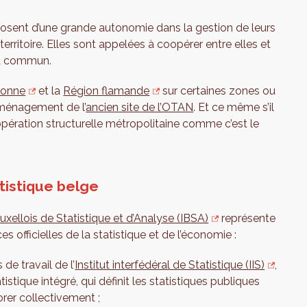
sposent d’une grande autonomie dans la gestion de leurs
toire. Elles sont appelées à coopérer entre elles et
rêt commun.
lonne
et la
Région flamande
sur certaines zones ou
aménagement de l’
ancien site de l’OTAN
. Et ce même s’il
opération structurelle métropolitaine comme c’est le
tistique belge
ruxellois de Statistique et d’Analyse (IBSA)
représente
s officielles de la statistique et de l’économie :
de travail de l’
Institut interfédéral de Statistique (IIS)
,
ique intégré, qui définit les statistiques publiques
orer collectivement ;