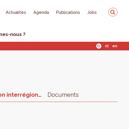
Actualités
Agenda
Publications
Jobs
mes-nous ?
fr
nl
en
Coopération interrégionale
Documents