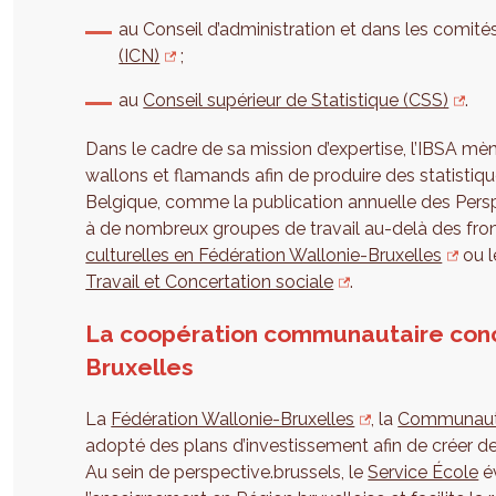
au Conseil d’administration et dans les comités 
(ICN)
;
au
Conseil supérieur de Statistique (CSS)
.
Dans le cadre de sa mission d’expertise, l’IBSA 
wallons et flamands afin de produire des statistiqu
Belgique, comme la publication annuelle des Persp
à de nombreux groupes de travail au-delà des fron
culturelles en Fédération Wallonie-Bruxelles
ou l
Travail et Concertation sociale
.
La coopération communautaire conce
Bruxelles
La
Fédération Wallonie-Bruxelles
, la
Communaut
adopté des plans d’investissement afin de créer de
Au sein de perspective.brussels, le
Service École
év