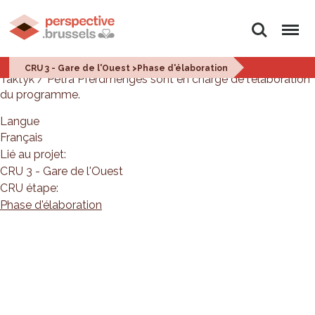
Rechercher
Menu
Les bureaux d'études AM 1010 Architecture Urbanism /
CRU 3 - Gare de l'Ouest >Phase d'élaboration
Taktyk / Petra Pferdmenges sont en charge de l'élaboration
du programme.
Langue
Français
Lié au projet:
CRU 3 - Gare de l'Ouest
CRU étape:
Phase d'élaboration