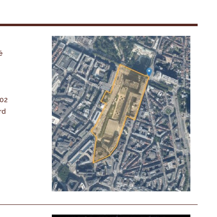
é
-02
rd