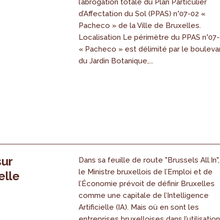
l’abrogation totale du Plan Particulier
s
d’Affectation du Sol (PPAS) n°07-02 «
Pacheco » de la Ville de Bruxelles.
Localisation Le périmètre du PPAS n°07
« Pacheco » est délimité par le bouleva
du Jardin Botanique,...
sur
Dans sa feuille de route "Brussels All.In",
le Ministre bruxellois de l’Emploi et de
elle
l’Économie prévoit de définir Bruxelles
comme une capitale de l’Intelligence
Artificielle (IA). Mais où en sont les
entreprises bruxelloises dans l’utilisatio