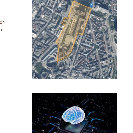
-02
rd
n