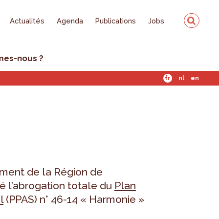
Actualités
Agenda
Publications
Jobs
mes-nous ?
fr
nl
en
ement de la Région de
é l’abrogation totale du
Plan
l
(PPAS) n° 46-14 « Harmonie »