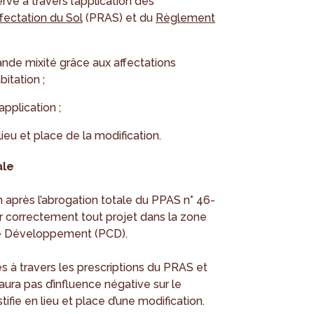
é à travers l’application des
fectation du Sol
(PRAS) et du
Règlement
ande mixité grâce aux affectations
itation ;
application ;
lieu et place de la modification.
ale
 après l’abrogation totale du PPAS n° 46-
er correctement tout projet dans la zone
e Développement (PCD).
s à travers les prescriptions du PRAS et
aura pas d’influence négative sur le
ifie en lieu et place d’une modification.