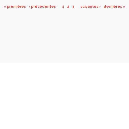
opnieuw in evenwicht te brengen door de
« premières
‹ précédentes
1
2
3
suivantes ›
dernières »
woonfunctie samen met de bijpassende
voorzieningen te stimuleren en te bouwen
rond het concept van “woonvriendelijk
station”.