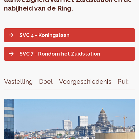
nabijheid van de Ring.
SVC 4 - Koningslaan
SVC 7 - Rondom het Zuidstation
Vastelling
Doel
Voorgeschiedenis
Publica