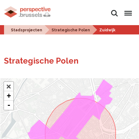
Zoeken
Menu
Stadsprojecten
Strategische Polen
Zuidwijk
Stra­te­gi­sche Polen
+
-