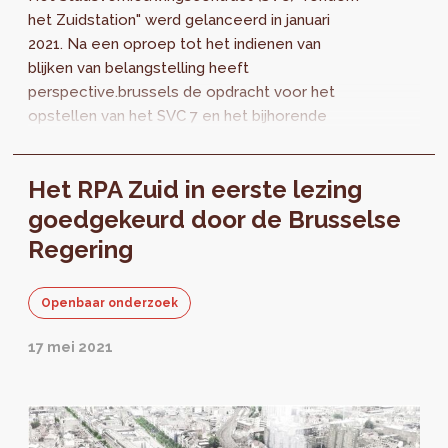
het Zuidstation" werd gelanceerd in januari
2021. Na een oproep tot het indienen van
blijken van belangstelling heeft
perspective.brussels de opdracht voor het
opstellen van het SVC 7 en het bijhorende
milieueffectrapport (MER) toegewezen aan
de tijdelijke vereniging Citytools - Lab705.
Het RPA Zuid in eerste lezing
goedgekeurd door de Brusselse
Regering
Openbaar onderzoek
17 mei 2021