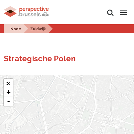
Search
Menu
Node
Zuidwijk
Strate­gis­che Polen
+
-