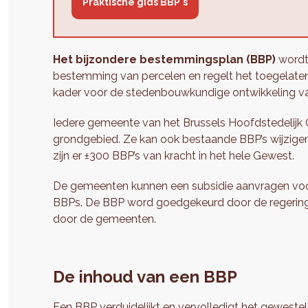
Praktische gids BBP's
Het bijzondere bestemmingsplan (BBP)
wordt 
bestemming van percelen en regelt het toegelaten
kader voor de stedenbouwkundige ontwikkeling va
Iedere gemeente van het Brussels Hoofdstedelijk 
grondgebied. Ze kan ook bestaande BBP’s wijzigen
zijn er ±300 BBP’s van kracht in het hele Gewest.
De gemeenten kunnen een subsidie aanvragen voor
BBPs. De BBP word goedgekeurd door de regering, 
door de gemeenten.
De inhoud van een BBP
Een BBP verduidelijkt en vervolledigt
het gewestel