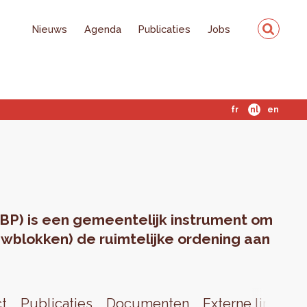
Nieuws
Agenda
Publicaties
Jobs
fr
nl
en
BP) is een gemeentelijk instrument om
wblokken) de ruimtelijke ordening aan
ct
Publicaties
Documenten
Externe links
N