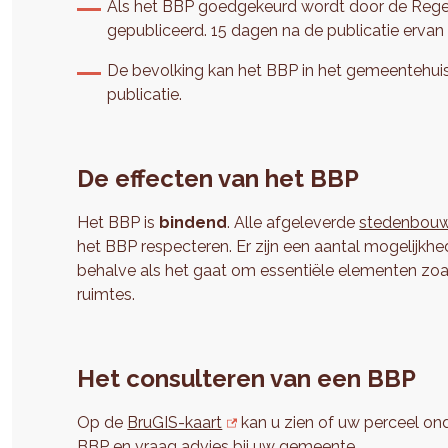
Als het BBP goedgekeurd wordt door de Regeri
gepubliceerd. 15 dagen na de publicatie ervan 
De bevolking kan het BBP in het gemeentehuis 
publicatie.
De effecten van het BBP
Het BBP is
bindend
. Alle afgeleverde
stedenbouw
het BBP respecteren. Er zijn een aantal mogelijkh
behalve als het gaat om essentiële elementen zoa
ruimtes.
Het consulteren van een BBP
Op de
BruGIS-kaart
kan u zien of uw perceel onde
BBP en vraag advies bij uw
gemeente
.