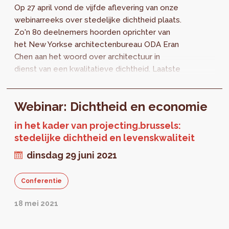
Op 27 april vond de vijfde aflevering van onze
webinarreeks over stedelijke dichtheid plaats.
Zo'n 80 deelnemers hoorden oprichter van
het New Yorkse architectenbureau ODA Eran
Chen aan het woord over architectuur in
dienst van een kwalitatieve dichtheid. Laatste
afspraak: 29 juni. Het onderwerp wordt
stedelijke economie, we gaan namelijk dieper
Webinar: Dichtheid en economie
in op de economische drijfveren achter een
kwaliteitsvolle dichtheid.
in het kader van projecting.brussels:
stedelijke dichtheid en levenskwaliteit
dinsdag 29 juni 2021
Conferentie
18 mei 2021