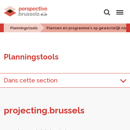
Zoeken
Menu
Planningstools
Plannen en programma's op gewestelijk nive
Plan­ningstools
Dans cette section
pro­jec­ting.brus­sels