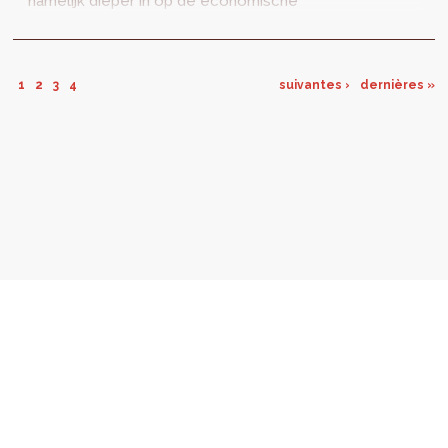
namelijk dieper in op de economische
drijfveren achter een kwaliteitsvolle...
1
2
3
4
suivantes ›
dernières »