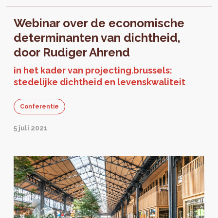
biologie. Intussen start een nieuw themajaar
Webinar over de economische
met de 'stadswijk' als invalshoek.
determinanten van dichtheid,
door Rudiger Ahrend
in het kader van projecting.brussels:
stedelijke dichtheid en levenskwaliteit
Conferentie
5 juli 2021