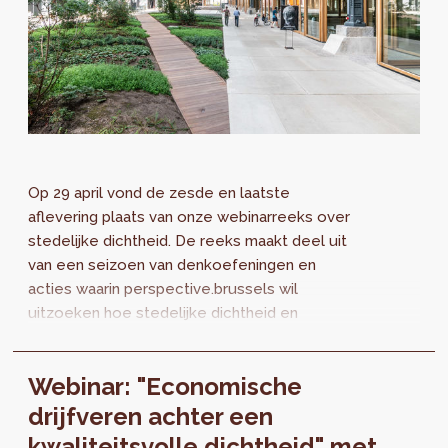
Op 29 april vond de zesde en laatste
aflevering plaats van onze webinarreeks over
stedelijke dichtheid. De reeks maakt deel uit
van een seizoen van denkoefeningen en
acties waarin perspective.brussels wil
uitzoeken hoe stedelijke dichtheid en
leefkwaliteit hand in hand gaan. U kan de
uiteenzetting van Rudiger Ahrend integraal
Webinar: "Economische
herbekijken.
drijfveren achter een
kwaliteitsvolle dichtheid" met