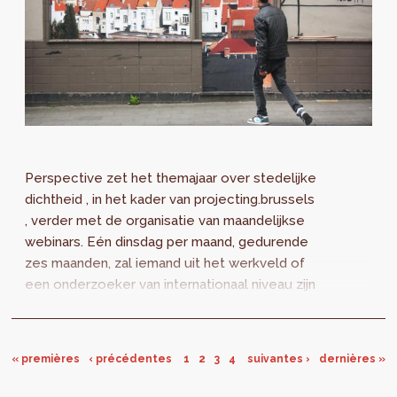
Perspective zet het themajaar over stedelijke
dichtheid , in het kader van projecting.brussels
, verder met de organisatie van maandelijkse
webinars. Eén dinsdag per maand, gedurende
zes maanden, zal iemand uit het werkveld of
een onderzoeker van internationaal niveau zijn
of haar visie omtrent...
« premières
‹ précédentes
1
2
3
4
suivantes ›
dernières »