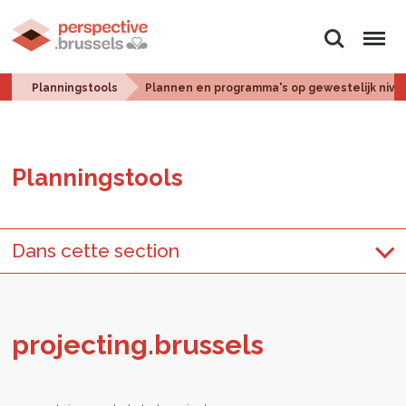
Zoeken
Menu
Planningstools
Plannen en programma's op gewestelijk nive
Plan­ningstools
Dans cette section
pro­jec­ting.brus­sels