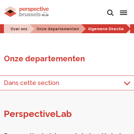
Zoeken
Menu
Over ons
Onze departementen
Algemene Directie
Onze de­par­te­men­ten
Dans cette section
Per­spec­ti­ve­Lab