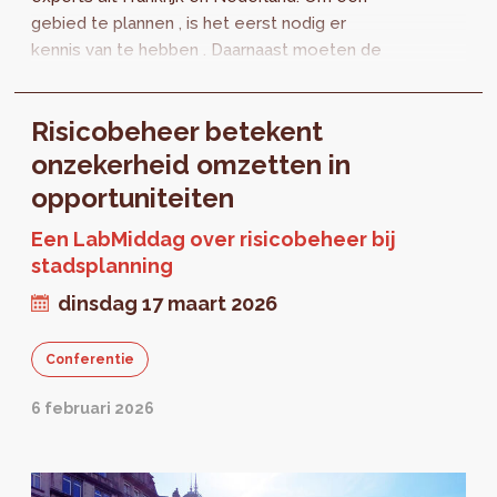
gebied te plannen , is het eerst nodig er
kennis van te hebben . Daarnaast moeten de
uitdagingen voor de ontwikkeling ervan in
kaart...
Risicobeheer betekent
onzekerheid omzetten in
opportuniteiten
Een LabMiddag over risicobeheer bij
stadsplanning
dinsdag 17 maart 2026
Conferentie
6 februari 2026