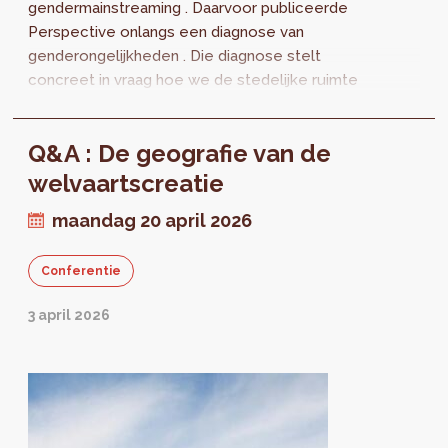
gendermainstreaming . Daarvoor publiceerde
Perspective onlangs een diagnose van
genderongelijkheden . Die diagnose stelt
concreet in vraag hoe we de stedelijke ruimte
gebruiken . Misschien herken je jezelf in
deze...
Q&A : De geografie van de
welvaartscreatie
maandag 20 april 2026
Conferentie
3 april 2026