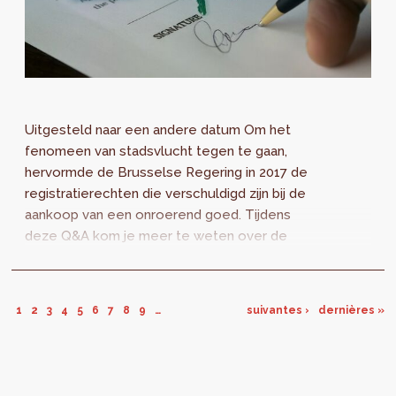
Uitgesteld naar een andere datum Om het
fenomeen van stadsvlucht tegen te gaan,
hervormde de Brusselse Regering in 2017 de
registratierechten die verschuldigd zijn bij de
aankoop van een onroerend goed. Tijdens
deze Q&A kom je meer te weten over de
impact van deze hervorming en over de het...
1
2
3
4
5
6
7
8
9
…
suivantes ›
dernières »