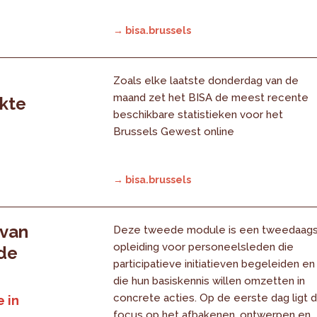
→ bisa.brussels
Zoals elke laatste donderdag van de
maand zet het BISA de meest recente
rkte
beschikbare statistieken voor het
Brussels Gewest online
→ bisa.brussels
 van
Deze tweede module is een tweedaag
opleiding voor personeelsleden die
 de
participatieve initiatieven begeleiden en
die hun basiskennis willen omzetten in
concrete acties. Op de eerste dag ligt 
 in
focus op het afbakenen, ontwerpen en