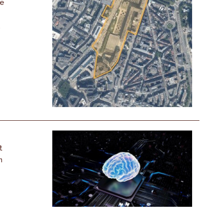
De
,
t
n