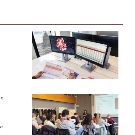
se
de