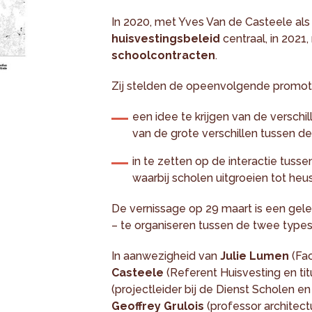
In 2020, met Yves Van de Casteele als t
huisvestingsbeleid
centraal, in 2021,
schoolcontracten
.
Zij stelden de opeenvolgende promoti
een idee te krijgen van de versch
van de grote verschillen tussen de
in te zetten op de interactie tuss
waarbij scholen uitgroeien tot heu
De vernissage op 29 maart is een geleg
– te organiseren tussen de twee types 
In aanwezigheid van
Julie Lumen
(Fac
Casteele
(Referent Huisvesting en tit
(projectleider bij de Dienst Scholen en 
Geoffrey Grulois
(professor architec