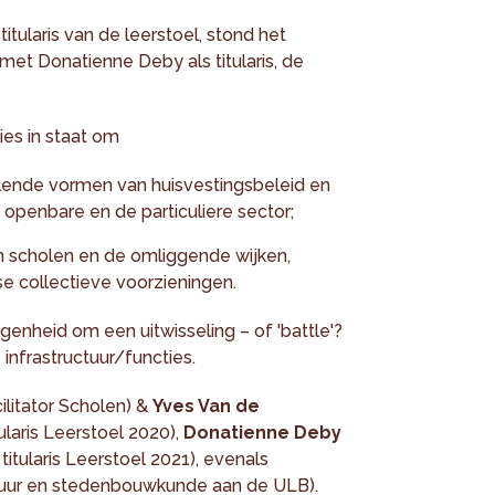
itularis van de leerstoel, stond het
 met Donatienne Deby als titularis, de
es in staat om
illende vormen van huisvestingsbeleid en
 openbare en de particuliere sector;
en scholen en de omliggende wijken,
se collectieve voorzieningen.
enheid om een uitwisseling – of 'battle'?
infrastructuur/functies.
ilitator Scholen) &
Yves Van de
ularis Leerstoel 2020),
Donatienne Deby
titularis Leerstoel 2021), evenals
tuur en stedenbouwkunde aan de ULB).