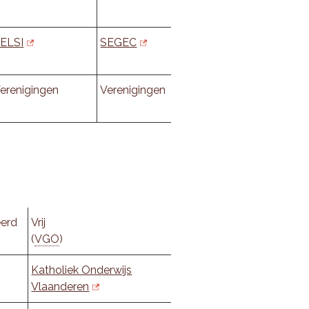
ELSI
SEGEC
erenigingen
Verenigingen
eerd
Vrij
(
VGO
)
Katholiek Onderwijs
Vlaanderen