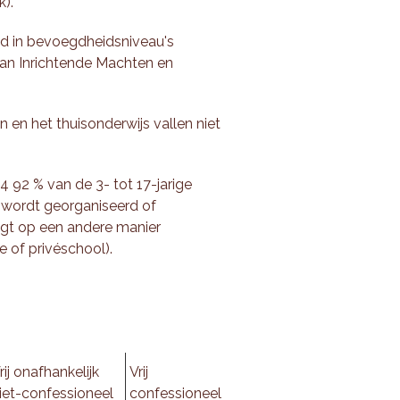
k).
ld in bevoegdheidsniveau's
van Inrichtende Machten en
 en het thuisonderwijs vallen niet
4 92 % van de 3- tot 17-jarige
 wordt georganiseerd of
gt op een andere manier
e of privéschool).
rij onafhankelijk
Vrij
iet-confessioneel
confessioneel