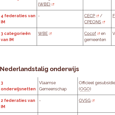
(WBE)
4 federaties van
-
CECP
/
F
IM
CPEONS
3 categorieën
WBE
Cocof
en
V
van IM
gemeenten
Nederlandstalig onderwijs
3
Vlaamse
Officieel gesubsidi
onderwijsnetten
Gemeenschap
(
OGO
)
2 federaties van
-
OVSG
IM