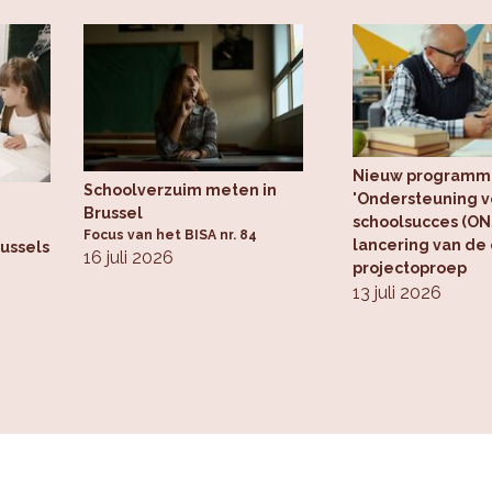
Nieuw programm
Schoolverzuim meten in
'Ondersteuning v
Brussel
schoolsucces (ONS
Focus van het BISA nr. 84
lancering van de
russels
16 juli 2026
projectoproep
13 juli 2026