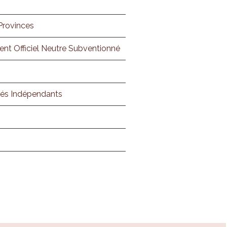
Provinces
ent Officiel Neutre Subventionné
nés Indépendants