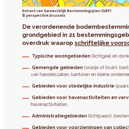
Extract van Gewestelijk Bestemmingsplan (GBP)
© perspective.brussels
De verordenende bodembestemming
grondgebied in
21 bestemmingsgeb
overdruk
waarop
schriftelijke voors
Typische woongebieden
(lichtgeel en donk
Gemengde gebieden
(oranje of bruin), be
van handelszaken, kantoren en kleine ondern
Gebieden voor stedelijke industrie
(paars)
Gebieden voor havenactiviteiten en ver
havenactiviteiten,
Administratiegebieden
(lichtpaars), best
Gebieden voor voorzieningen van collec