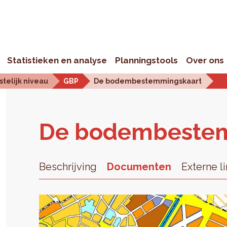
Statistieken en analyse
Planningstools
Over ons
telijk niveau
GBP
De bodembestemmingskaart
De bo­dem­be­ste
Beschrijving
Documenten
Externe l