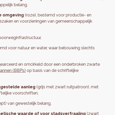
pelijk belang,
ke omgeving
(roze), bestemd voor productie- en
lszaken en voorzieningen van gemeenschappelijk
poorweginfrastructuur,
temd voor natuur en water, waar bebouwing slechts
gearceerd en omcirkeld door een onderbroken zwarte
annen (BBP’s)
op basis van de schriftelijke
tgestelde aanleg
(grijs met zwart ruitpatroon), met
elijke voorschriften,
ept) van gewestelijk belang,
hetische waarde of voor stadsverfraaiing
(zwart