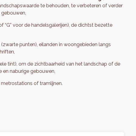
 landschapswaarde te behouden, te verbeteren of verder
ls gebouwen,
of “G” voor de handelsgalerijen), de dichtst bezette
r
(zwarte punten), eilanden in woongebieden langs
riften,
e tint), om de zichtbaarheid van het landschap of de
te en naburige gebouwen,
, metrostations of tramlijnen.