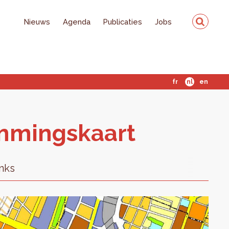
Nieuws
Agenda
Publicaties
Jobs
fr
nl
en
m­mings­kaart
inks