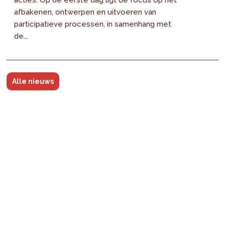
acties. Op de eerste dag ligt de focus op het
afbakenen, ontwerpen en uitvoeren van
participatieve processen, in samenhang met
de...
Alle nieuws