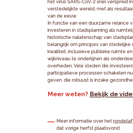
het virus SARS-CoV-2 snel verspreid 
verstedelijkte wereld, met als result
van de eeuw.
In functie van een duurzame relance v
investeren in stadsplanning als ruimtel
historische nalatenschap van stadspla
belangrijk om principes van stedelijke
kwaliteit, inclusieve publieke ruimte en
wijkniveau te onderlijnen als onderde
overheden. Vele steden die investeer
participatieve processen schakelen n
geven, die robuust is inzake gezondhei
Meer weten?
Bekijk de vid
Meer informatie over het
rondetaf
dat vorige herfst plaatsvond