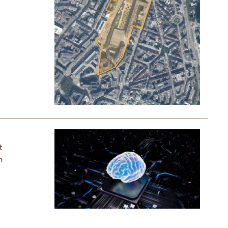
,
t
n