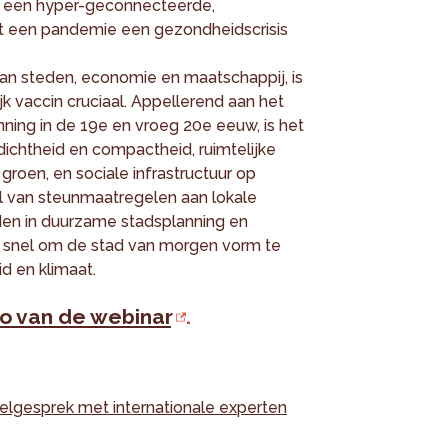
in een hyper-geconnecteerde,
aat een pandemie een gezondheidscrisis
an steden, economie en maatschappij, is
ijk vaccin cruciaal. Appellerend aan het
nning in de 19e en vroeg 20e eeuw, is het
 dichtheid en compactheid, ruimtelijke
 groen, en sociale infrastructuur op
el van steunmaatregelen aan lokale
den in duurzame stadsplanning en
u snel om de stad van morgen vorm te
d en klimaat.
eo van de webinar
.
elgesprek met internationale experten