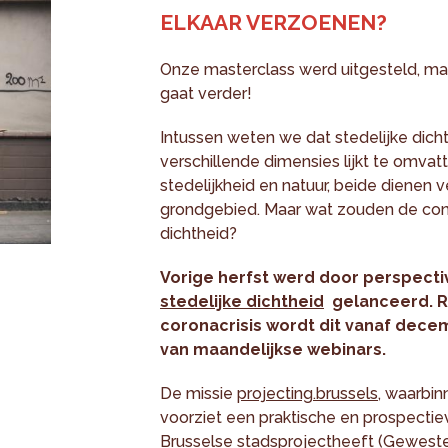
ELKAAR VERZOENEN?
Onze masterclass werd uitgesteld, maa
gaat verder!
Intussen weten we dat stedelijke dic
verschillende dimensies lijkt te omvat
stedelijkheid en natuur, beide dienen
grondgebied. Maar wat zouden de cont
dichtheid?
Vorige herfst werd door perspect
stedelijke dichtheid
gelanceerd. R
coronacrisis wordt dit vanaf dec
van maandelijkse webinars.
De missie
projecting.brussels
, waarbin
voorziet een praktische en prospectie
Brusselse stadsprojectheeft (
Geweste