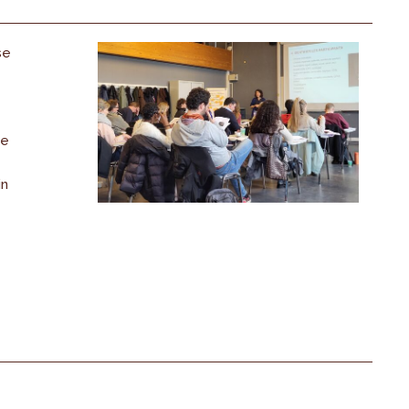
se
de
in