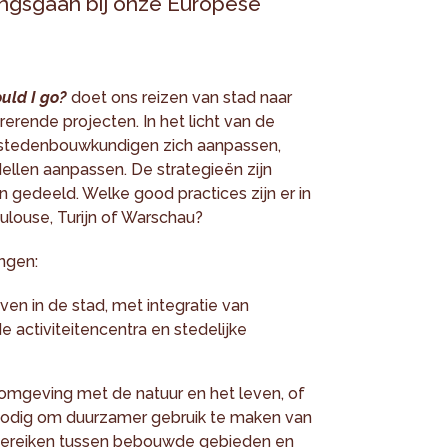
angsgaan bij onze Europese
ould I go?
doet ons reizen van stad naar
rerende projecten. In het licht van de
n stedenbouwkundigen zich aanpassen,
llen aanpassen. De strategieën zijn
n gedeeld. Welke good practices zijn er in
ulouse, Turijn of Warschau?
ingen:
n in de stad, met integratie van
de activiteitencentra en stedelijke
mgeving met de natuur en het leven, of
n nodig om duurzamer gebruik te maken van
 bereiken tussen bebouwde gebieden en