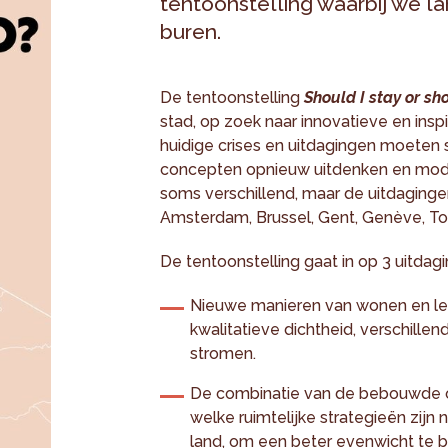
tentoonstelling waarbij we l
buren.
De tentoonstelling
Should I stay or sh
stad, op zoek naar innovatieve en inspi
huidige crises en uitdagingen moete
concepten opnieuw uitdenken en mode
soms verschillend, maar de uitdaginge
Amsterdam, Brussel, Gent, Genève, To
De tentoonstelling gaat in op 3 uitdag
Nieuwe manieren van wonen en leve
kwalitatieve dichtheid, verschillen
stromen.
De combinatie van de bebouwde o
welke ruimtelijke strategieën zij
land, om een beter evenwicht te