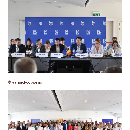
© yannickcoppens