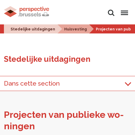
Zoeken
Menu
Stedelijke uitdagingen
Huisvesting
Projecten van publ
Ste­de­lij­ke uit­da­gin­gen
Dans cette section
Pro­jec­ten van pu­blie­ke wo­
nin­gen