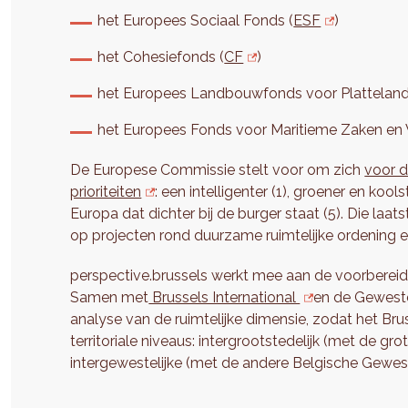
het Europees Sociaal Fonds (
ESF
)
het Cohesiefonds (
CF
)
het Europees Landbouwfonds voor Platteland
het Europees Fonds voor Maritieme Zaken en Vi
De Europese Commissie stelt voor om zich
voor d
prioriteiten
: een intelligenter (1), groener en kool
Europa dat dichter bij de burger staat (5). Die laa
op projecten rond duurzame ruimtelijke ordening en
perspective.brussels werkt mee aan de voorbereid
Samen met
Brussels International
en de Geweste
analyse van de ruimtelijke dimensie, zodat het Bru
territoriale niveaus: intergrootstedelijk (met de g
intergewestelijke (met de andere Belgische Gewes