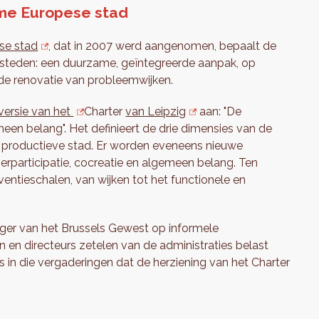
ame Europese stad
se stad
, dat in 2007 werd aangenomen, bepaalt de
 steden: een duurzame, geïntegreerde aanpak, op
an de renovatie van probleemwijken.
versie van het
Charter
van Leipzig
aan: "De
en belang". Het definieert de drie dimensies van de
n productieve stad. Er worden eveneens nieuwe
rparticipatie, cocreatie en algemeen belang. Ten
rventieschalen, van wijken tot het functionele en
diger van het Brussels Gewest op informele
en directeurs zetelen van de administraties belast
 is in die vergaderingen dat de herziening van het Charter