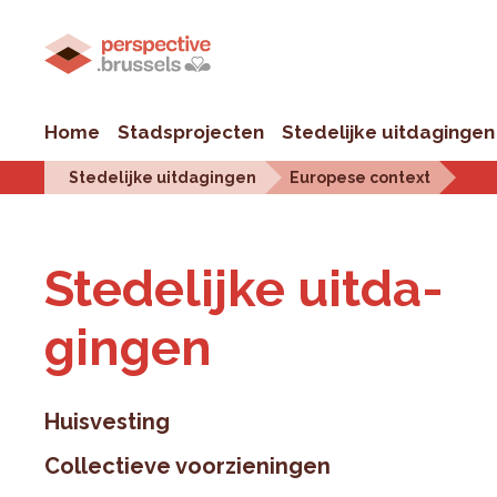
Home
Stadsprojecten
Stedelijke uitdagingen
Stedelijke uitdagingen
Europese context
Ste­de­lij­ke uit­da­
gin­gen
Huisvesting
Collectieve voorzieningen