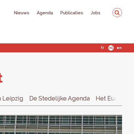
Nieuws
Agenda
Publicaties
Jobs
fr
nl
en
t
n Leipzig
De Stedelijke Agenda