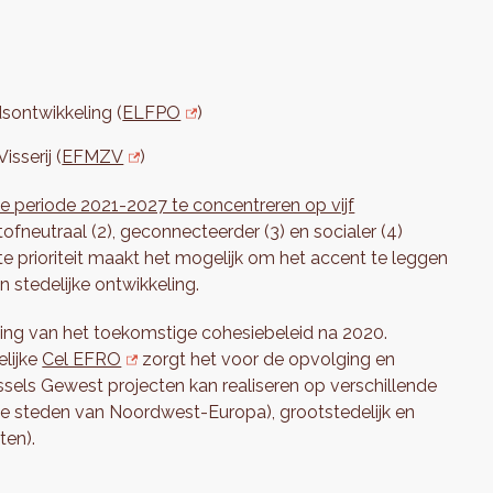
sontwikkeling (
ELFPO
)
sserij (
EFMZV
)
e periode 2021-2027 te concentreren op vijf
stofneutraal (2), geconnecteerder (3) en socialer (4)
tste prioriteit maakt het mogelijk om het accent te leggen
 stedelijke ontwikkeling.
ing van het toekomstige cohesiebeleid na 2020.
lijke
Cel EFRO
zorgt het voor de opvolging en
ssels Gewest projecten kan realiseren op verschillende
rote steden van Noordwest-Europa), grootstedelijk en
ten).