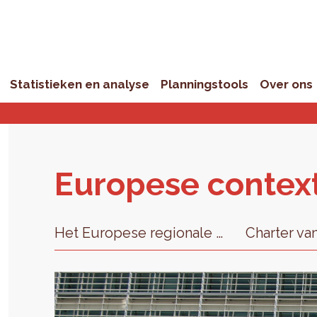
Statistieken en analyse
Planningstools
Over ons
Eu­ro­pe­se con­tex
Het Europese regionale beleid
Charter va