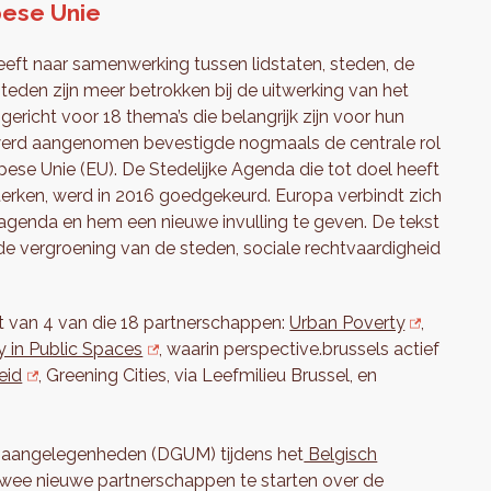
pese Unie
eeft naar samenwerking tussen lidstaten, steden, de
eden zijn meer betrokken bij de uitwerking van het
richt voor 18 thema’s die belangrijk zijn voor hun
 werd aangenomen bevestigde nogmaals de centrale rol
pese Unie (EU). De Stedelijke Agenda die tot doel heeft
terken, werd in 2016 goedgekeurd. Europa verbindt zich
 agenda en hem een nieuwe invulling te geven. De tekst
de vergroening van de steden, sociale rechtvaardigheid
t van 4 van die 18 partnerschappen:
Urban Poverty
,
y in Public Spaces
, waarin perspective.brussels actief
eid
, Greening Cities, via Leefmilieu Brussel, en
jke aangelegenheden (DGUM) tijdens het
Belgisch
e nieuwe partnerschappen te starten over de