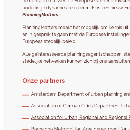
de contacten tussen de Europese stedenbouwkund
onderlinge dynamiek te creëren. Er is een nieuw E
PlanningMatters
.
PlanningMatters maakt het mogelijk om kennis uit t
en in gesprek te gaan met de Europese instellingen 
Europees stedelijk beleid.
Alle geïnteresseerde planningsagentschappen, s
stedelijke netwerken kunnen zich bij ons aansluiten
Onze partners
Amsterdam Department of urban planning and 
Association of German Cities Department Urba
Association for Urban, Regional and Regional
Barcelona Metropolitan Area department for U