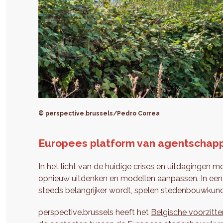
© perspective.brussels/Pedro Correa
Europees platform van agentschapp
In het licht van de huidige crises en uitdaginge
opnieuw uitdenken en modellen aanpassen. In een p
steeds belangrijker wordt, spelen stedenbouwkund
perspective.brussels heeft het
Belgische voorzitt