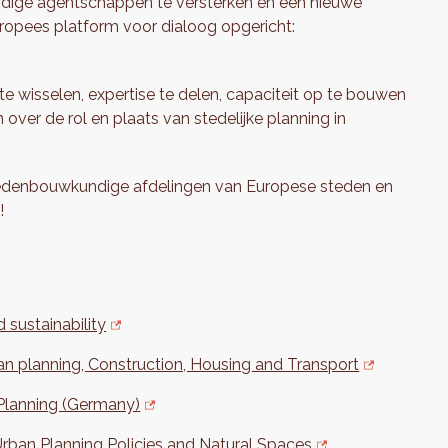
ige agentschappen te versterken en een nieuwe
uropees platform voor dialoog opgericht:
e wisselen, expertise te delen, capaciteit op te bouwen
over de rol en plaats van stedelijke planning in
tedenbouwkundige afdelingen van Europese steden en
!
sustainability
n planning, Construction, Housing and Transport
 Planning (Germany)
rban Planning Policies and Natural Spaces