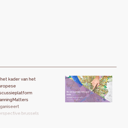
 het kader van het
uropese
scussieplatform
lanningMatters
ganiseert
rspective.brussels
 2025 een reeks
ebinars over hoe