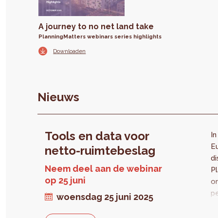
A journey to no net land take
PlanningMatters webinars series highlights
Downloaden
Nieuws
Tools en data voor
In
E
netto-ruimtebeslag
di
Neem deel aan de webinar
P
op 25 juni
or
pe
woensdag 25 juni 2025
in
w