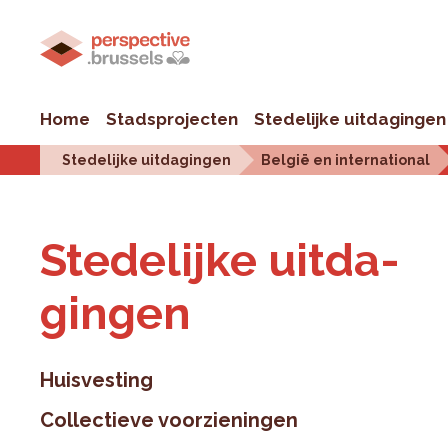
Home
Stadsprojecten
Stedelijke uitdagingen
Stedelijke uitdagingen
België en international
Ste­de­lij­ke uit­da­
gin­gen
Huisvesting
Collectieve voorzieningen