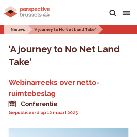
Zoeken
Menu
Nieuws
'A journey to No Net Land Take'
'A journey to No Net Land
Take'
Webinarreeks over netto-
ruimtebeslag
Conferentie
Gepubliceerd op
12 maart 2025