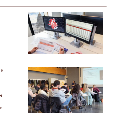
se
de
in