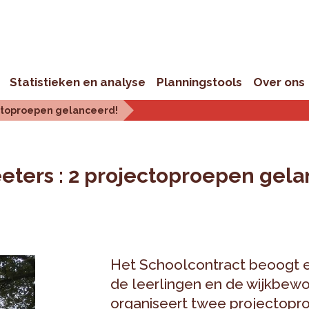
Statistieken en analyse
Planningstools
Over ons
ectoproepen gelanceerd!
ters : 2 projectoproepen gela
Het Schoolcontract beoogt 
de leerlingen en de wijkbew
organiseert twee projectopro