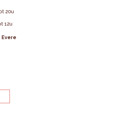
ot 20u
t 12u
0 Evere