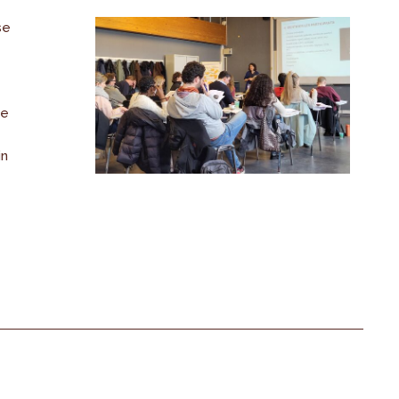
se
de
in