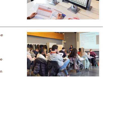
se
de
in