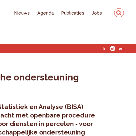
Nieuws
Agenda
Publicaties
Jobs
fr
nl
en
che ondersteuning
Statistiek en Analyse (BISA)
racht met openbare procedure
r diensten in percelen
- voor
chappelijke ondersteuning