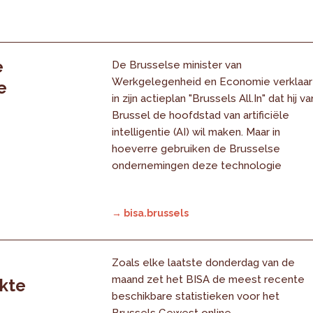
e
De Brusselse minister van
Werkgelegenheid en Economie verklaar
e
in zijn actieplan "Brussels All.In" dat hij va
Brussel de hoofdstad van artificiële
intelligentie (AI) wil maken. Maar in
hoeverre gebruiken de Brusselse
ondernemingen deze technologie
→ bisa.brussels
Zoals elke laatste donderdag van de
maand zet het BISA de meest recente
rkte
beschikbare statistieken voor het
Brussels Gewest online