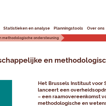
Statistieken en analyse
Planningstools
Over ons
en methodologische ondersteuning
schappelijke en methodologis
Het Brussels Instituut voor 
lanceert een overheidsopd
–
een raamovereenkomst voo
methodologische en wetens