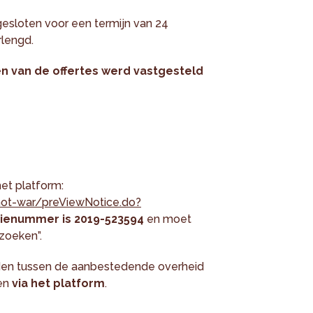
sloten voor een termijn van 24
lengd.
en van de offertes werd vastgesteld
et platform:
not-war/preViewNotice.do?
ienummer is 2019-523594
en moet
 zoeken”.
rden tussen de aanbestedende overheid
en
via het platform
.