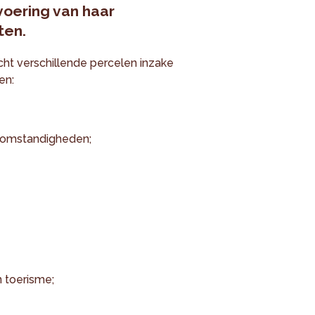
voering van haar
ten.
ht verschillende percelen inzake
en:
efomstandigheden;
n toerisme;