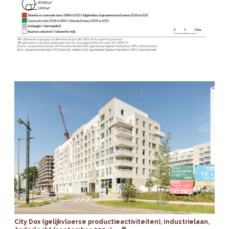
City Dox (gelijkvloerse productieactiviteiten), Industrielaan,