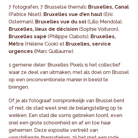
7 fotografen, 7 Brusselse thema’s:
Bruxelles, Canal
(Patrice Niset),
Bruxelles vue d’en haut
(Eric
Osterman),
Bruxelles vue du sol
(Lillo Mendola),
Bruxelles, lieux de décision
(Sophie Voituron),
Bruxelles sapé
(Philippe Clabots),
Bruxelles,
Métro
(Hélène Cook) et
Bruxelles, service
urgences (
Marc Guillaume).
1 gemene deler: Bruxelles Pixels is het collectief
waar ze deel van uitmaken, met als doel om Brussel
op een onconventionele manier in beeld te
brengen.
Of je als fotograaf oorspronkelijk van Brussel bent
of niet, de stad weet snel de belangstelling op te
wekken. Een stad die soms gebreken toont, even
snel een grote schoonheid en af en toe haar
geheimen. Deze expositie vertrekt van
verschillende thematieken, zij het met een rode