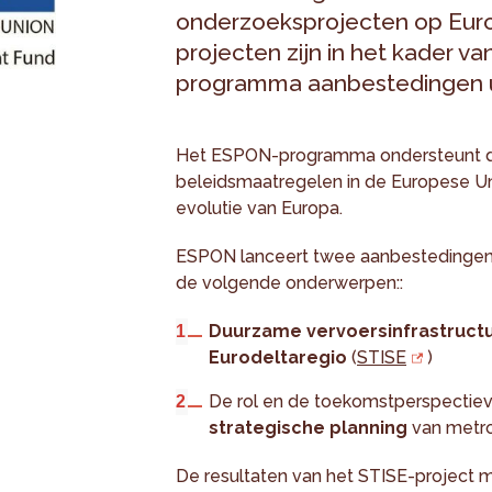
onderzoeksprojecten op Euro
projecten zijn in het kader 
programma aanbestedingen u
Het ESPON-programma ondersteunt de o
beleidsmaatregelen in de Europese Uni
evolutie van Europa.
ESPON lanceert twee aanbestedingen o
de volgende onderwerpen::
Duurzame vervoersinfrastruct
Eurodeltaregio
(
STISE
)
De rol en de toekomstperspectie
strategische planning
van metro
De resultaten van het STISE-project 