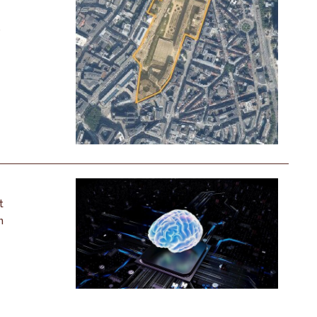
,
t
n