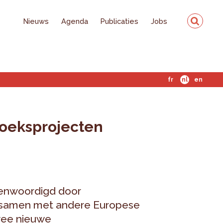
Nieuws
Agenda
Publicaties
Jobs
fr
nl
en
oeksprojecten
genwoordigd door
t samen met andere Europese
twee nieuwe