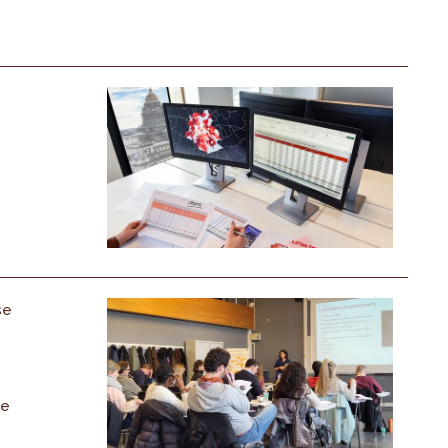
se
de