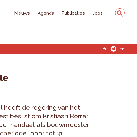
Nieuws
Agenda
Publicaties
Jobs
fr
nl
en
te
 heeft de regering van het
st beslist om Kristiaan Borret
eede mandaat als bouwmeester
tperiode loopt tot 31