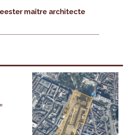
ester maître architecte
De
,