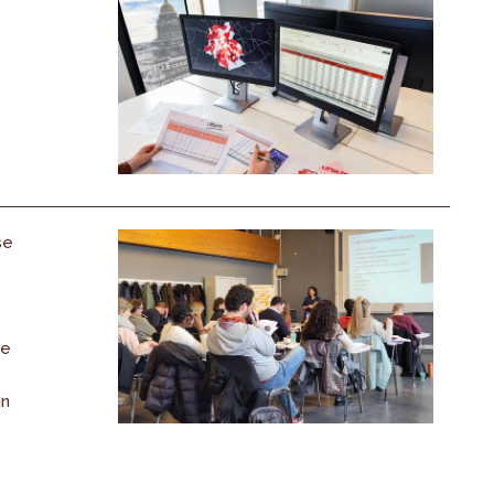
se
de
in