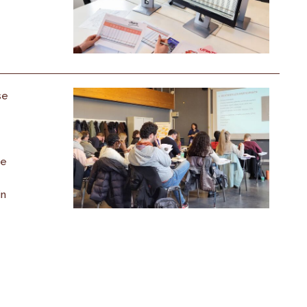
se
de
in