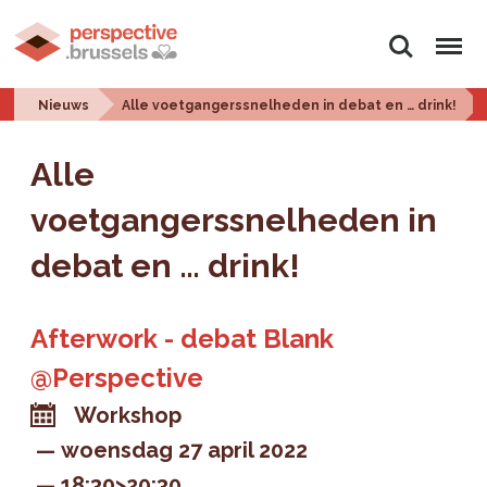
Zoeken
Menu
Nieuws
Alle voetgangerssnelheden in debat en … drink!
Alle
voetgangerssnelheden in
debat en … drink!
Afterwork - debat Blank
@Perspective
Workshop
woensdag 27 april 2022
18:30>20:30