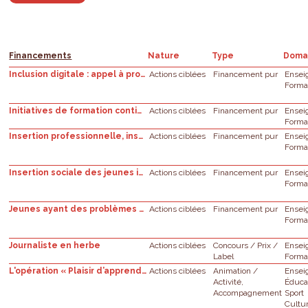
Financements
Nature
Type
Doma
Inclusion digitale : appel à projets
Actions ciblées
Financement pur
Ensei
Forma
Initiatives de formation continue
Actions ciblées
Financement pur
Ensei
Forma
Insertion professionnelle, insertion citoyenne et enseignement supérieur
Actions ciblées
Financement pur
Ensei
Forma
Insertion sociale des jeunes issus de milieux précaires : appel à projets
Actions ciblées
Financement pur
Ensei
Forma
Jeunes ayant des problèmes psychologiques : initiatives locales
Actions ciblées
Financement pur
Ensei
Forma
Journaliste en herbe
Actions ciblées
Concours / Prix /
Ensei
Label
Forma
L'opération « Plaisir d’apprendre » de la FWB
Actions ciblées
Animation /
Ensei
Activité,
Éduca
Accompagnement
Sport
Cultu