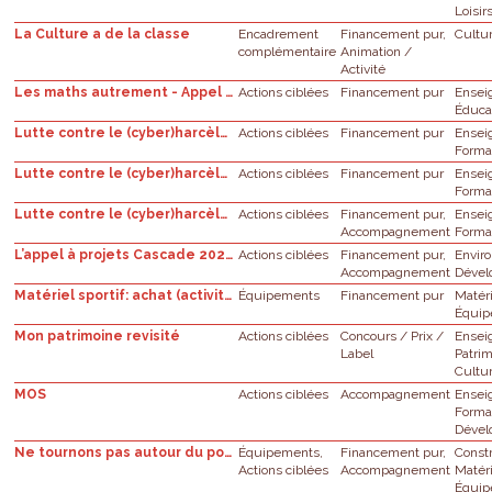
Loisir
La Culture a de la classe
Encadrement
Financement pur,
Cultu
complémentaire
Animation /
Activité
Les maths autrement - Appel à projet STEM
Actions ciblées
Financement pur
Ensei
Éduca
Lutte contre le (cyber)harcèlement - Formation à la médiation par les pairs et/ou à lagestion de conflits - niveau primaire et secondaire
Actions ciblées
Financement pur
Ensei
Forma
Lutte contre le (cyber)harcèlement - Organisation d’une activité de sensibilisation ou de prévention autour de la question du (cyber) harcèlement - niveau primaire et secondaire
Actions ciblées
Financement pur
Ensei
Forma
Lutte contre le (cyber)harcèlement - Soutien pour la mobilisation des élèves dans lalutte contre le (cyber)harcèlement dans l’enseignement secondaire
Actions ciblées
Financement pur,
Ensei
Accompagnement
Forma
L’appel à projets Cascade 2023-25: Appel à projets en faveur de la participation des jeunes de 14 à 25 ans à des projets de transition en Région de Bruxelles-Capitale
Actions ciblées
Financement pur,
Envir
Accompagnement
Dével
Matériel sportif: achat (activités de psychomotricité)
Équipements
Financement pur
Matér
Équi
Mon patrimoine revisité
Actions ciblées
Concours / Prix /
Ensei
Label
Patri
Cultu
MOS
Actions ciblées
Accompagnement
Ensei
Forma
Dével
Ne tournons pas autour du pot ! - Ecoles fondamentales
Équipements,
Financement pur,
Const
Actions ciblées
Accompagnement
Matér
Équi