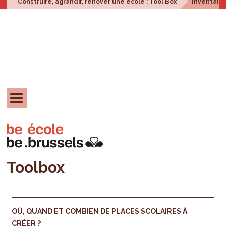
Construire, agrandir, rénover une école : Tool Box
Inventair
Toolbox
OÙ, QUAND ET COMBIEN DE PLACES SCOLAIRES À
CRÉER ?