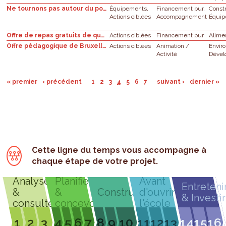
Ne tournons pas autour du pot - Ecoles secondaires
Équipements,
Financement pur,
Const
Actions ciblées
Accompagnement
Équi
Offre de repas gratuits de qualité nutritionnelle à base de produits locaux
Actions ciblées
Financement pur
Alime
Offre pédagogique de Bruxelles Environnement : Projet de classe
Actions ciblées
Animation /
Envir
Activité
Dével
« premier
‹ précédent
1
2
3
4
5
6
7
suivant ›
dernier »
Cette ligne du temps vous accompagne à
chaque étape de votre projet.
Analyser
Planifier
Avant
Entreteni
&
&
Construire
d'ouvrir
& Investir
consulter
concevoir
l'école
1
2
3
4
5
6
7
8
9
10
11
12
13
14
15
16