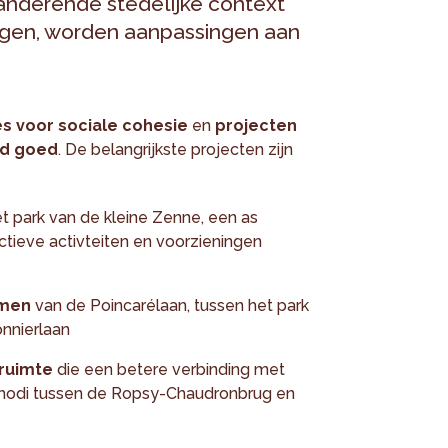
anderende stedelijke context
ngen, worden aanpassingen aan
es voor sociale cohesie
en
projecten
nd goed
. De belangrijkste projecten zijn
et park van de kleine Zenne, een as
tieve activteiten en voorzieningen
rmen
van de Poincarélaan, tussen het park
nnierlaan
 ruimte
die een betere verbinding met
 modi tussen de Ropsy-Chaudronbrug en