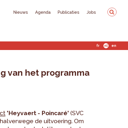
Nieuws
Agenda
Publicaties
Jobs
fr
nl
en
ing van het programma
ct
'Heyvaert - Poincaré'
(SVC
is halverwege de uitvoering. Om