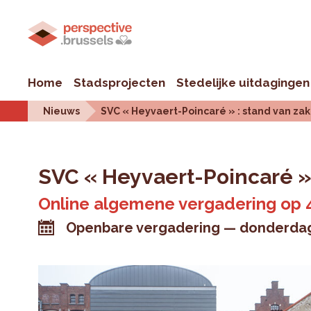
Home
Stadsprojecten
Stedelijke uitdagingen
Nieuws
SVC « Heyvaert-Poincaré » : stand van z
SVC « Heyvaert-Poincaré »
Online algemene vergadering op 4
Openbare vergadering
donderdag