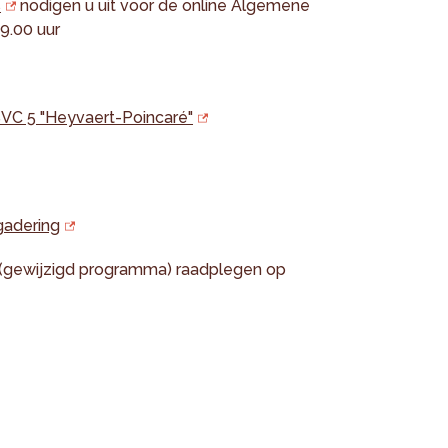
s
nodigen u uit voor de online Algemene
9.00 uur
SVC 5 "Heyvaert-Poincaré"
gadering
 (gewijzigd programma) raadplegen op