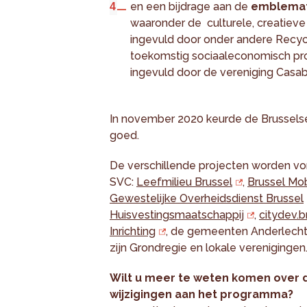
en een bijdrage aan de
emblemati
waaronder de culturele, creatieve e
ingevuld door onder andere Recycl
toekomstig sociaaleconomisch pro
ingevuld door de vereniging Casab
In november 2020 keurde de Brusselse
goed.
De verschillende projecten worden v
SVC:
Leefmilieu Brussel
,
Brussel Mobi
Gewestelijke Overheidsdienst Brussel
Huisvestingsmaatschappij
,
citydev.b
Inrichting
, de gemeenten Anderlecht,
zijn Grondregie en lokale verenigingen
Wilt u meer te weten komen over 
wijzigingen aan het programma?