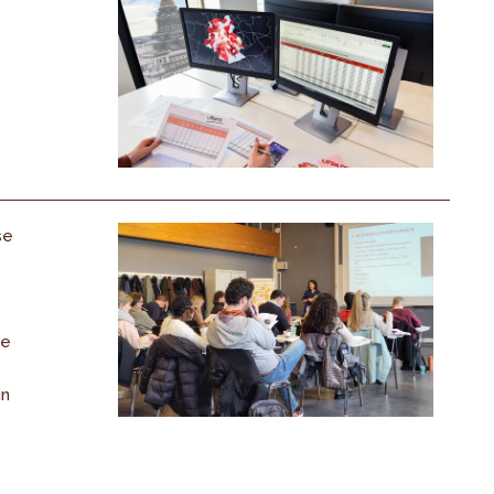
se
de
in