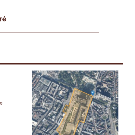
ré
De
,