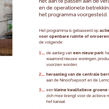
het aan te passen aan de ver
en de operationele betrekki
het programma voorgesteld.
Het programma is gebaseerd op
acti
voor openbare ruimte of onroere
de volgende:
de aanleg van
een nieuw park
: h
waarrond nieuwe woningen, produc
voorzien worden.
heraanleg van de centrale be
aan de Ninoofsepoort en de Lemo
een
kleine kwalitatieve groene
zich mee brengt voor de actieve
het kanaal.