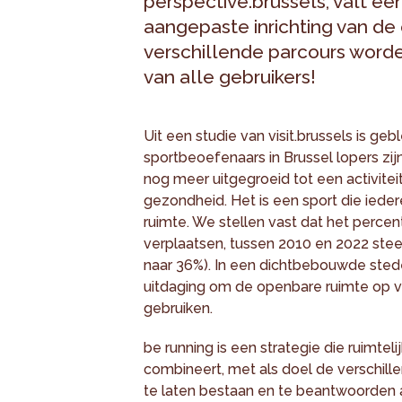
perspective.brussels, valt ee
aangepaste inrichting van de
verschillende parcours worde
van alle gebruikers!
Uit een studie van visit.brussels is ge
sportbeoefenaars in Brussel lopers zij
nog meer uitgegroeid tot een activiteit
gezondheid. Het is een sport die ied
ruimte. We stellen vast dat het percen
verplaatsen, tussen 2010 en 2022 ste
naar 36%). In een dichtbebouwde stede
uitdaging om de openbare ruimte op ve
gebruiken.
be running is een strategie die ruimteli
combineert, met als doel de verschill
te laten bestaan en te beantwoorden a