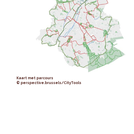
Kaart met parcours
© perspective.brussels/CityTools