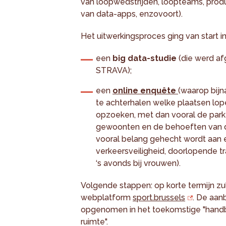
van loopwedstrijden, loopteams, prod
van data-apps, enzovoort).
Het uitwerkingsproces ging van start i
een
big data-studie
(die werd af
STRAVA);
een
online enquête
(waarop bij
te achterhalen welke plaatsen lope
opzoeken, met dan vooral de park
gewoonten en de behoeften van de 
vooral belang gehecht wordt aan e
verkeersveiligheid, doorlopende tr
‘s avonds bij vrouwen).
Volgende stappen: op korte termijn zul
webplatform
sport.brussels
. De aan
opgenomen in het toekomstige "handb
ruimte".