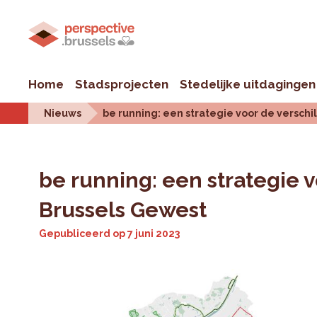
Home
Stadsprojecten
Stedelijke uitdagingen
Nieuws
be running: een strategie voor de versc
be running: een strategie 
Brussels Gewest
Gepubliceerd op
7 juni 2023