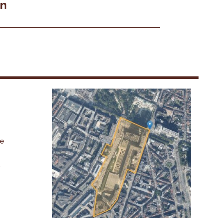
en
De
,