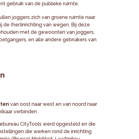
ënt gebruik van de publieke ruimte.
llen joggers zich van groene ruimte naar
 de (her)inrichting van wegen. Bij deze
gehouden met de gewoonten van joggers,
voetgangers, en alle andere gebruikers van
en
cten
van oost naar west en van noord naar
elkaar verbinden.
iebureau CityTools werd opgesteld en die
stellingen die werken rond de inrichting
imte (Brussel Mobiliteit, Leefmilieu