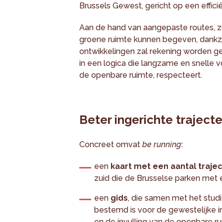
Brussels Gewest, gericht op een effici
Aan de hand van aangepaste routes, zu
groene ruimte kunnen begeven, dankzij
ontwikkelingen zal rekening worden 
in een logica die langzame en snelle 
de openbare ruimte, respecteert.
Beter ingerichte traject
Concreet omvat
be running
:
een
kaart met een aantal traje
zuid die de Brusselse parken met 
een
gids
, die samen met het stud
bestemd is voor de gewestelijke in
en de invulling van de openbare ru