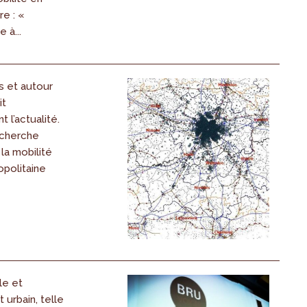
re : «
 à...
s et autour
it
 l’actualité.
echerche
a mobilité
opolitaine
le et
urbain, telle