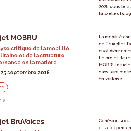
2028 sous le tit
Bruxelles bouge
ojet MOBRU
La mobilité dan
de Bruxelles fa
yse critique de la mobilité
quotidiennement
itaine et de la structure
Le projet de r
ernance en la matière
MOBRU étudie l
 25 septembre 2018
dans l’aire métr
bruxelloise.
ce
019
jet BruVoices
Cohésion socia
développement 