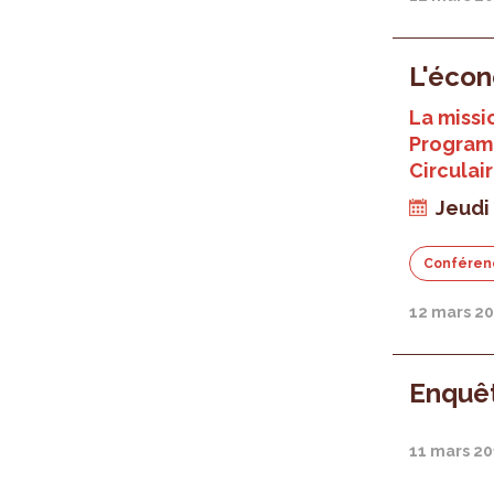
L'écon
La missi
Program
Circulai
Jeudi
Conféren
12 mars 2
Enquêt
11 mars 2