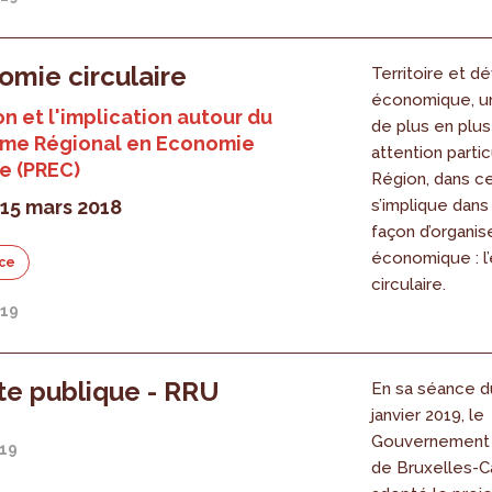
omie circulaire
Territoire et 
économique, un 
on et l'implication autour du
de plus en plus 
me Régional en Economie
attention partic
re (PREC)
Région, dans c
 15 mars 2018
s’implique dans
façon d’organise
économique : l
ce
circulaire.
019
e publique - RRU
En sa séance du
janvier 2019, le
Gouvernement 
019
de Bruxelles-Ca