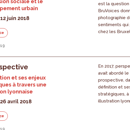
ion sociale et le
est la question 
pement urbain
BruVoices don
12 juin 2018
photographie d
sentiments qui
chez les Bruxel
ce
019
spective
En 2017, persp
avait abordé le
ition et ses enjeux
prospective, da
ques à travers une
définition et s
tion lyonnaise
stratégiques, à
26 avril 2018
illustration lyon
ce
019