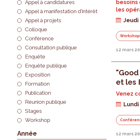
besoins 
Appel à candidatures
les opér
Appel à manifestation d'intérêt
Jeudi 
Appel à projets
Colloque
Workshop
Conférence
Consultation publique
12 mars 2
Enquête
Enquête publique
"Good 
Exposition
et les 
Formation
Publication
Venez c
Réunion publique
Lundi
Stages
Workshop
Conféren
Année
12 mars 2