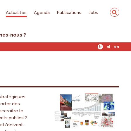
Actualités
Agenda
Publications
Jobs
mes-nous ?
fr
nl
en
 stratégiques
porter des
accroître le
nts publics ?
nt/doivent-