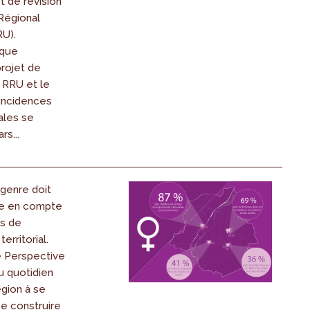
t de révision
Régional
RU).
ique
rojet de
 RRU et le
 incidences
ales se
rs...
 genre doit
se en compte
rs de
erritorial.
 Perspective
au quotidien
égion à se
se construire