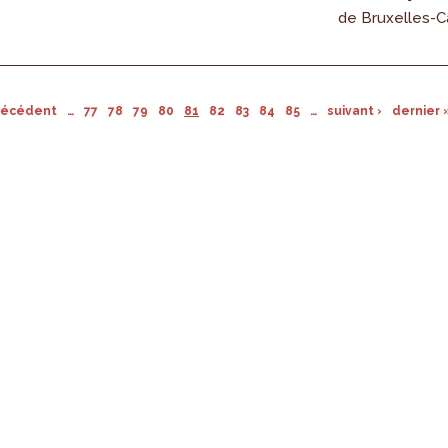
de Bruxelles-Ca
précédent
…
77
78
79
80
81
82
83
84
85
…
suivant ›
dernier 