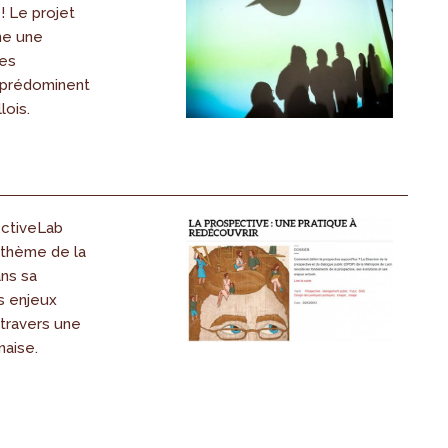
! Le projet
ne une
es
 prédominent
lois.
ectiveLab
 thème de la
ns sa
es enjeux
 travers une
naise.