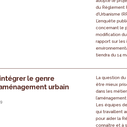
adopté le proje
du Règlement 
d’Urbanisme (R
L’enquête publ
concernant le p
modification du
rapport sur les
environnement
tiendra du 14 ma
intégrer le genre
La question du
être mieux pri
’aménagement urbain
dans les métie
l’aménagement t
19
Les équipes de
qui travaillent 
pour aider la R
connaître et à 