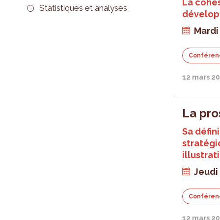
La cohés
Statistiques et analyses
dévelop
Mardi 
Conféren
12 mars 2
La pro
Sa défin
stratégi
illustra
Jeudi 
Conféren
12 mars 2