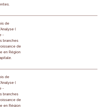
entes.
ois de
'Analyse (
e -
es branches
croissance de
ée en Région
pitale.
ois de
'Analyse (
e -
es branches
croissance de
ée en Région