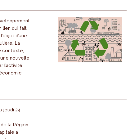
développement
lien qui fait
l’objet d’une
ulière. La
e contexte,
 une nouvelle
r l’activité
’économie
 jeudi 24
de la Région
pitale a