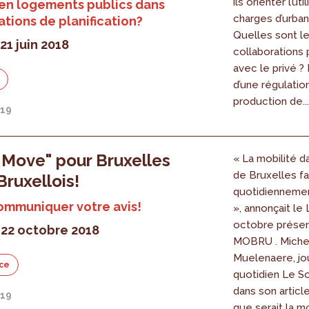
ils orienter l’ut
en logements publics dans
charges d’urba
ations de planification?
Quelles sont l
21 juin 2018
collaborations 
avec le privé ?
d’une régulatio
production de...
019
Move" pour Bruxelles
« La mobilité d
de Bruxelles fa
Bruxellois!
quotidiennement
ommuniquer votre avis!
», annonçait le
octobre présen
 22 octobre 2018
MOBRU . Miche
Muelenaere, jou
ce
quotidien Le Soi
dans son articl
019
que serait la mo