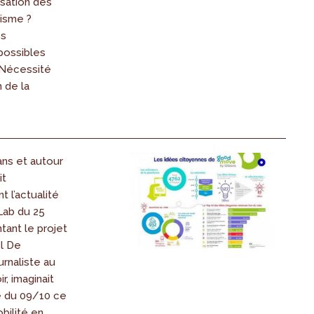
ilisation des
nisme ?
es
possibles
 Nécessité
n de la
ans et autour
it
 l’actualité
 Lab du 25
tant le projet
l De
rnaliste au
r, imaginait
e du 09/10 ce
bilité en