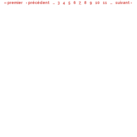
« premier
‹ précédent
…
3
4
5
6
7
8
9
10
11
…
suivant ›