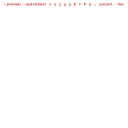
« premier
‹ précédent
1
2
3
4
5
6
7
8
9
…
suivant ›
derni